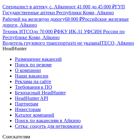
Специалист в аптеку, с. Айкино
от
41 000
до
45 000
₽
ГУП
Государственные аптеки Республики Коми, Айкино
Рабочий на железную дорогу
68 000
₽
Российские железные
дороги, Айкино
Техник ИТСО
до
70 000
₽
ФКУ ИК-31 УФСИН России по
Республике Коми, Айкино
Водитель грузового транспорта
з/п не указана
ITECO, Айкино
HeadHunter
Размещение вакансий
Поиск по резюме
О компании
Наши вакансии
Реклама на сайте
Требования к ПО
Безопасный HeadHunter
HeadHunter API
Партнерам
Инвесторам
Каталог компаний
Поиск по вакансиям в Айкино
Сетка: соцсеть для нетворкинга
Соискателям