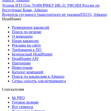
дороги, Айкино
Техник ИТСО
до
70 000
₽
ФКУ ИК-31 УФСИН России по
Республике Коми, Айкино
Водитель грузового транспорта
з/п не указана
ITECO, Айкино
HeadHunter
Размещение вакансий
Поиск по резюме
О компании
Наши вакансии
Реклама на сайте
Требования к ПО
Безопасный HeadHunter
HeadHunter API
Партнерам
Инвесторам
Каталог компаний
Поиск по вакансиям в Айкино
Сетка: соцсеть для нетворкинга
Соискателям
hh PRO
Готовое резюме
Все сервисы