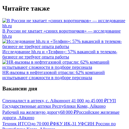
Читайте также
В России не хватает «синих воротничков» — исследование
hh.ru
Исследование hh.ru и «Телфин»: 57% вакансий в телеком-
бизнесе не требуют опыта работы
HR-вызовы в нефтегазовой отрасли: 62% компаний
испытывают сложности в подборе персонала
Вакансии дня
Специалист в аптеку, с. Айкино
от
41 000
до
45 000
₽
ГУП
Государственные аптеки Республики Коми, Айкино
Рабочий на железную дорогу
68 000
₽
Российские железные
дороги, Айкино
Техник ИТСО
до
70 000
₽
ФКУ ИК-31 УФСИН России по