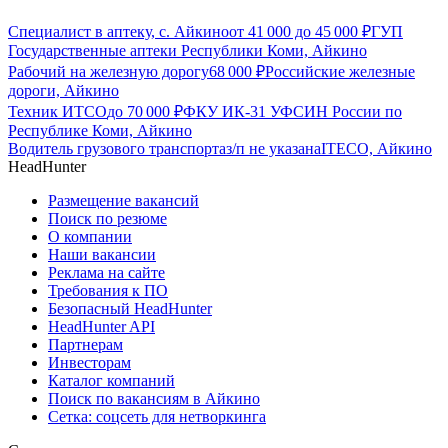
Специалист в аптеку, с. Айкино
от
41 000
до
45 000
₽
ГУП
Государственные аптеки Республики Коми, Айкино
Рабочий на железную дорогу
68 000
₽
Российские железные
дороги, Айкино
Техник ИТСО
до
70 000
₽
ФКУ ИК-31 УФСИН России по
Республике Коми, Айкино
Водитель грузового транспорта
з/п не указана
ITECO, Айкино
HeadHunter
Размещение вакансий
Поиск по резюме
О компании
Наши вакансии
Реклама на сайте
Требования к ПО
Безопасный HeadHunter
HeadHunter API
Партнерам
Инвесторам
Каталог компаний
Поиск по вакансиям в Айкино
Сетка: соцсеть для нетворкинга