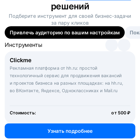
решений
Подберите инструмент для своей
бизнес-задачи
за пару кликов
Привлечь аудиторию по вашим настройкам
Пок
Инструменты
Инструменты
Инструменты
Виртуальный рекрутер
Clickme
Вакансия дня
Массовый подбор под ключ. Решите, сколько
Рекламная платформа от hh.ru: простой
Рекламный формат для вакансий на главной странице
кандидатов и когда вам нужно, и за дело возьмутся
технологичный сервис для продвижения вакансий
hh.ru. Увеличивает количество откликов
маркетологи, рекрутеры и проектные менеджеры
и проектов бизнеса на разных площадках: на hh.ru,
hh.ru с целым набором digital-инструментов
во ВКонтакте, Яндексе, Одноклассниках и Mail.ru
Стоимость:
от 200 000 ₽
Узнать подробнее
Стоимость:
от 500 ₽
Узнать подробнее
Узнать подробнее