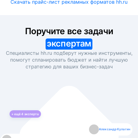
Скачать прайс-лист рекламных форматов hh.ru
Поручите все задачи
экспертам
Специалисты hh.ru подберут нужные инструменты,
помогут спланировать бюджет и найти лучшую
стратегию для ваших
бизнес-задач
+ ещё
4
эксперта
Екатерина Лазаренко
Александр Кулагин
Даниил Макаров
Борис Кашко
Юлия Изоитко