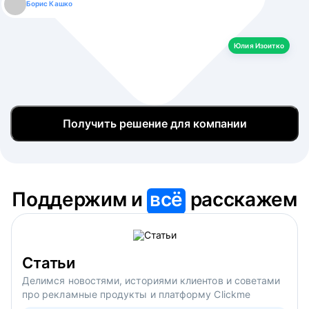
Борис Кашко
Юлия Изоитко
Александр Кулагин
Даниил Макаров
Екатерина Лазаренко
Юлия Изоитко
Получить решение для компании
Поддержим и
всё
расскажем
Статьи
Делимся новостями, историями клиентов и советами
про рекламные продукты и платформу Clickme