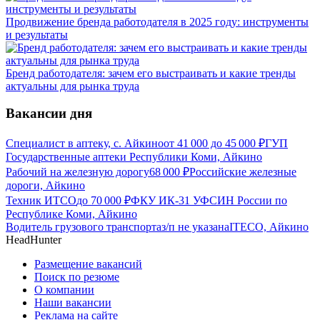
Продвижение бренда работодателя в 2025 году: инструменты
и результаты
Бренд работодателя: зачем его выстраивать и какие тренды
актуальны для рынка труда
Вакансии дня
Специалист в аптеку, с. Айкино
от
41 000
до
45 000
₽
ГУП
Государственные аптеки Республики Коми, Айкино
Рабочий на железную дорогу
68 000
₽
Российские железные
дороги, Айкино
Техник ИТСО
до
70 000
₽
ФКУ ИК-31 УФСИН России по
Республике Коми, Айкино
Водитель грузового транспорта
з/п не указана
ITECO, Айкино
HeadHunter
Размещение вакансий
Поиск по резюме
О компании
Наши вакансии
Реклама на сайте