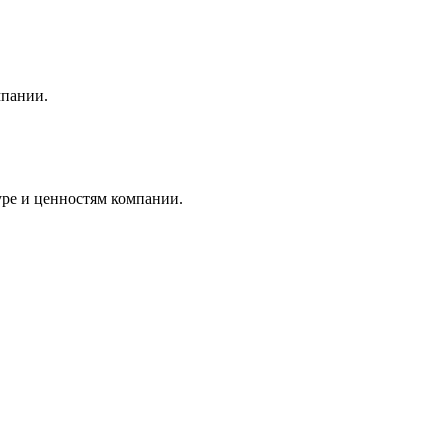
мпании.
уре и ценностям компании.