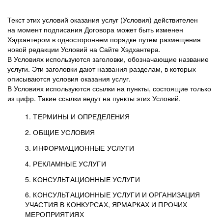
Текст этих условий оказания услуг (Условия) действителен
на момент подписания Договора может быть изменен
Хэдхантером в одностороннем порядке путем размещения
новой редакции Условий на Сайте Хэдхантера.
В Условиях используются заголовки, обозначающие название
услуги. Эти заголовки дают названия разделам, в которых
описываются условия оказания услуг.
В Условиях используются ссылки на пункты, состоящие только
из цифр. Такие ссылки ведут на пункты этих Условий.
1. ТЕРМИНЫ И ОПРЕДЕЛЕНИЯ
2. ОБЩИЕ УСЛОВИЯ
3. ИНФОРМАЦИОННЫЕ УСЛУГИ
1.1. Хэдхантер, или
Хэдхантер, ООО
4. РЕКЛАМНЫЕ УСЛУГИ
HeadHunter, или
«Хэдхантер», ИНН
2.1. Типы и статусы регистрации
5. КОНСУЛЬТАЦИОННЫЕ УСЛУГИ
Исполнитель
7718620740, адрес:
Типы регистрации
3.1. Предоставление доступа к базе данных
2.2. Активация услуг
6. КОНСУЛЬТАЦИОННЫЕ УСЛУГИ И ОРГАНИЗАЦИЯ
125047, г. Москва,
резюме с предложениями Соискателей
Описание и активация
УЧАСТИЯ В КОНКУРСАХ, ЯРМАРКАХ И ПРОЧИХ
2.1.1. Заказчику может быть присвоен один
4.0. Общие условия оказания рекламных услуг
внутригородская
о трудоустройстве с возможностью просмотра
МЕРОПРИЯТИЯХ
из Типов регистраций.
территория
4.0.1. Хэдхантер оказывает Заказчику услугу