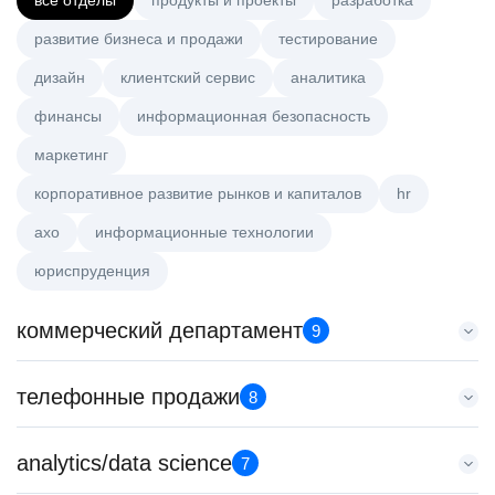
все отделы
продукты и проекты
разработка
развитие бизнеса и продажи
тестирование
дизайн
клиентский сервис
аналитика
финансы
информационная безопасность
маркетинг
корпоративное развитие рынков и капиталов
hr
axo
информационные технологии
юриспруденция
коммерческий департамент
9
Key Account Manager (EdTech)
телефонные продажи
8
HeadHunter::Коммерческий департамент
4 авг. 2026
Менеджер по привлечению клиентов (B2B)
analytics/data science
150000 ₽
7
HeadHunter::Телефонные продажи
Казань