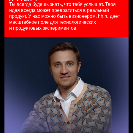
HeadHunter::Коммерческий департамент
7200000 - 16800000 so'm
29 июл. 2026
Ты всегда будешь знать, что тебя услышат.
Твоя
4 авг. 2026
Ташкент
з/п не указана
идея всегда может превратиться в реальный
Продуктовый маркетолог b2b, брендинговые продукты
150000 ₽
Москва
продукт.
У нас можно быть визионером. hh.ru даёт
HeadHunter::Департамент маркетинга
Нижний Новгород
масштабное поле для технологических
Менеджер по продажам B2B (сегмент SMB)
20 июл. 2026
и продуктовых экспериментов.
HeadHunter::Телефонные продажи
з/п не указана
Key Account Manager (EdTech)
5 авг. 2026
Москва
HeadHunter::Коммерческий департамент
97000 - 161000 ₽
4 авг. 2026
Ярославль
150000 ₽
Ярославль