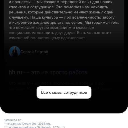
и процессы — мы создаём передовой опыт для наших
клиентов и сотрудников. Это помогает нам находить
решения, которые действительно меняют жизнь людей
к лучшему. Наша культура — про вовлечённость, заботу
и искреннее желание делать полезное. Мы гордимся тем,
что помогаем крутым компаниям и классным
специалистам находить друг друга. Быть частью таких
изменений по‑настоящему вдохновляет.
Сергей Чертов
hh.ru — это не просто работа
Это эмпатичные люди, заслуженные победы и дух
свободы. Мы помогаем миру и создаём лучший сервис
Все отзывы сотрудников
по поиску работы в стране.
Ольга Емельянова
*команда hh
**по данным Dream Job, 2025 год
***по данным рейтинга Similarweb, 2024 год