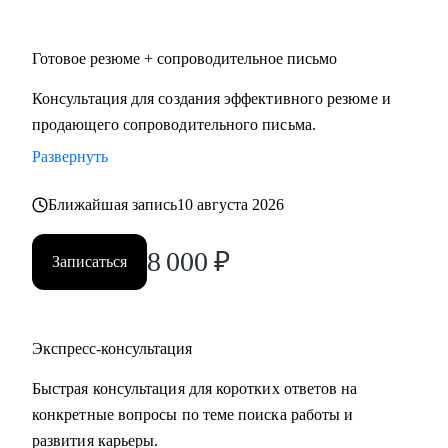
• HoReCa
• Логистика и закупочная политика
Готовое резюме + сопроводительное письмо
• Фешн и бьюти
• Спорт
Консультация для создания эффективного резюме и
• GR и внешняя политика
продающего сопроводительного письма.
• Продажи
Развернуть
• Производство и технологии
Ближайшая запись
10 августа 2026
Знакомлю с рынком, создаю эффективные резюме,
помогаю с самооценкой и определением перспектив. Могу
8 000
₽
Записаться
быть рядом в периоды, когда профессиональная поддержка
особенно важна.
Экспресс-консультация
Быстрая консультация для коротких ответов на
конкретные вопросы по теме поиска работы и
развития карьеры.