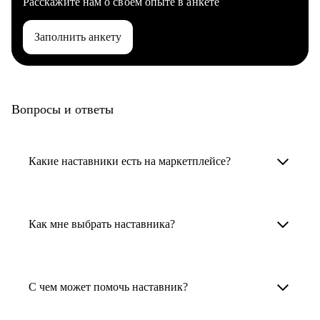
Расскажите нам о своем опыте в анкете
Заполнить анкету
Вопросы и ответы
Какие наставники есть на маркетплейсе?
Карьерные наставники — это HR-
специалисты, карьерные консультанты,
Как мне выбрать наставника?
психологи, резюмерайтеры и менторы.
Умный поиск поможет в три клика выбрать
Менторы работают в ИТ, дизайне, других
наставника для достижения вашей цели.
С чем может помочь наставник?
узкоспециализированных сферах. Они
помогут прокачать навыки, построить