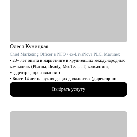
Кому могу помочь:
• Системным и бизнес-аналитикам всех уровней
• IT-специалистам, планирующим переход в аналитику
• Руководителям аналитических команд
Олеся
Куницкая
Chief Marketing Officer в NFO / ex-LivaNova PLC, Martinex
• 20+ лет опыта в маркетинге в крупнейших международных
компаниях (Pharma, Beauty, MedTech, IT, консалтинг,
медцентры, производство).
• Более 14 лет на руководящих должностях (директор по
маркетингу/СМО).
Выбрать услугу
• Обширная экспертиза в стратегическом планировании,
консалтинге, запуске новых продуктов и направлений,
выводе и повышении узнаваемости новых брендов на рынки,
в том числе международные. Опыт привлечения инвестиций.
• 15+ опыт найма, сформировала 5 команд с нуля. Сильная
экспертиза в разработке и внедрении маркетинговых систем
и процессов.
• Провела более 150 собеседований, более 120 менторских