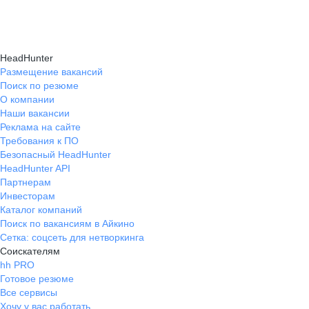
Карьерные эксперты на hh.ru помогут вам
hh.ru, которые повысят вашу уверенность
текущем месте работы и о том, кому он будет
справиться с синдромом самозванца путем
в карьере.
полезен, с какими запросами работает.
индивидуальной работы, анализа достижений
Вы точно найдёте того, кто вам нужен!
HeadHunter
и формирования уверенности в собственных
Размещение вакансий
Поиск по резюме
силах и компетенциях.
О компании
Наши вакансии
Реклама на сайте
Требования к ПО
Безопасный HeadHunter
HeadHunter API
Партнерам
Инвесторам
Каталог компаний
Поиск по вакансиям в Айкино
Сетка: соцсеть для нетворкинга
Соискателям
hh PRO
Готовое резюме
Все сервисы
Хочу у вас работать