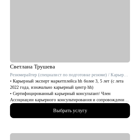
Светлана
Трушева
Резюмерайтер (специалист по подготовке резюме) / Карьерный консультант / Профориентолог
• Карьерный эксперт маркетплейса hh более 3, 5 лет (с лета
2022 года, изначально карьерный центр hh)
• Cертифицированный карьерный консультант/ Член
Ассоциации карьерного консультирования и сопровождения
• Помогаю построить карьерный план и определиться с
Выбрать услугу
направлением деятельности, создаю сильные резюме, делаю
Вашу подготовку к собеседованию уверенной и понятной
• Имею профильное высшее образование по специальности
«рынок труда и занятость»
• Карьерный консультант и спикер карьерных мероприятий в