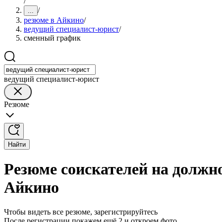
/
/
...
резюме в Айкино
/
ведущий специалист-юрист
/
сменный график
ведущий специалист-юрист
Резюме
Найти
Резюме соискателей на должн
Айкино
Чтобы видеть все резюме, зарегистрируйтесь
После регистрации покажем ещё 2 и откроем фото