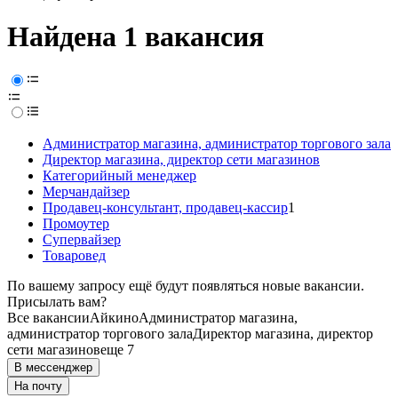
Найдена 1 вакансия
Администратор магазина, администратор торгового зала
Директор магазина, директор сети магазинов
Категорийный менеджер
Мерчандайзер
Продавец-консультант, продавец-кассир
1
Промоутер
Супервайзер
Товаровед
По вашему запросу ещё будут появляться новые вакансии.
Присылать вам?
Все вакансии
Айкино
Администратор магазина,
администратор торгового зала
Директор магазина, директор
сети магазинов
еще 7
В мессенджер
На почту