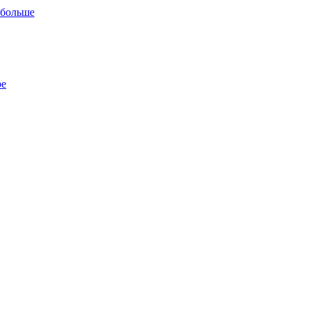
 больше
ре