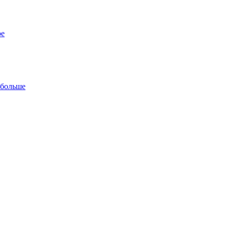
ре
 больше