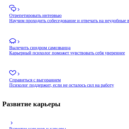
Отрепетировать интервью
Научим проходить собеседование и отвечать на неудобные
Вылечить синдром самозванца
Карьерный психолог поможет чувствовать себя увереннее
Справиться с выгоранием
Психолог поддержит, если не осталось сил на работу
Развитие карьеры
Развитие навыков и карьеры