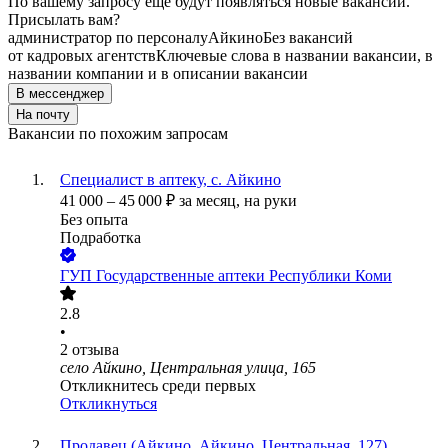
По вашему запросу ещё будут появляться новые вакансии.
Присылать вам?
администратор по персоналу
Айкино
Без вакансий
от кадровых агентств
Ключевые слова в названии вакансии, в
названии компании и в описании вакансии
В мессенджер
На почту
Вакансии по похожим запросам
Специалист в аптеку, с. Айкино
41 000
–
45 000
₽
за месяц,
на руки
Без опыта
Подработка
ГУП Государственные аптеки Республики Коми
2.8
•
2
отзыва
село Айкино, Центральная улица, 165
Откликнитесь среди первых
Откликнуться
Продавец (Айкино, Айкино, Центральная, 127)