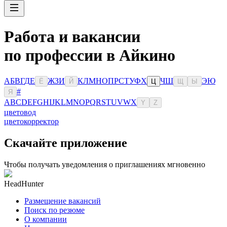
Работа и вакансии
по профессии в Айкино
А
Б
В
Г
Д
Е
Ж
З
И
К
Л
М
Н
О
П
Р
С
Т
У
Ф
Х
Ч
Ш
Э
Ю
Ё
Й
Ц
Щ
Ы
#
Я
A
B
C
D
E
F
G
H
I
J
K
L
M
N
O
P
Q
R
S
T
U
V
W
X
Y
Z
цветовод
цветокорректор
Скачайте приложение
Чтобы получать уведомления о приглашениях мгновенно
HeadHunter
Размещение вакансий
Поиск по резюме
О компании