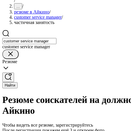
/
/
...
резюме в Айкино
/
customer service manager
/
частичная занятость
customer service manager
Резюме
Найти
Резюме соискателей на должно
Айкино
Чтобы видеть все резюме, зарегистрируйтесь
После регистрации покажем ещё 3 и откроем фото