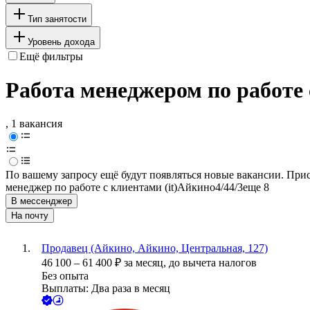
Тип занятости
Уровень дохода
Ещё фильтры
Работа менеджером по работе
, 1 вакансия
По вашему запросу ещё будут появляться новые вакансии. При
менеджер по работе с клиентами (it)
Айкино
4/4
4/3
еще 8
В мессенджер
На почту
Продавец (Айкино, Айкино, Центральная, 127)
46 100
–
61 400
₽
за месяц,
до вычета налогов
Без опыта
Выплаты: Два раза в месяц