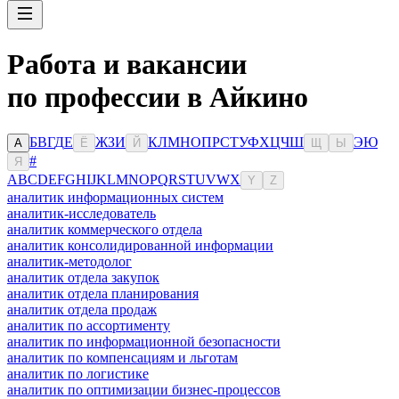
Работа и вакансии
по профессии в Айкино
Б
В
Г
Д
Е
Ж
З
И
К
Л
М
Н
О
П
Р
С
Т
У
Ф
Х
Ц
Ч
Ш
Э
Ю
А
Ё
Й
Щ
Ы
#
Я
A
B
C
D
E
F
G
H
I
J
K
L
M
N
O
P
Q
R
S
T
U
V
W
X
Y
Z
аналитик информационных систем
аналитик-исследователь
аналитик коммерческого отдела
аналитик консолидированной информации
аналитик-методолог
аналитик отдела закупок
аналитик отдела планирования
аналитик отдела продаж
аналитик по ассортименту
аналитик по информационной безопасности
аналитик по компенсациям и льготам
аналитик по логистике
аналитик по оптимизации бизнес-процессов