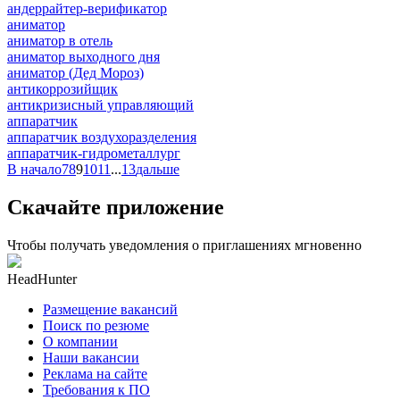
андеррайтер-верификатор
аниматор
аниматор в отель
аниматор выходного дня
аниматор (Дед Мороз)
антикоррозийщик
антикризисный управляющий
аппаратчик
аппаратчик воздухоразделения
аппаратчик-гидрометаллург
В начало
7
8
9
10
11
...
13
дальше
Скачайте приложение
Чтобы получать уведомления о приглашениях мгновенно
HeadHunter
Размещение вакансий
Поиск по резюме
О компании
Наши вакансии
Реклама на сайте
Требования к ПО