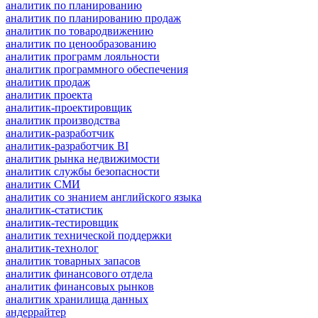
аналитик по планированию
аналитик по планированию продаж
аналитик по товародвижению
аналитик по ценообразованию
аналитик программ лояльности
аналитик программного обеспечения
аналитик продаж
аналитик проекта
аналитик-проектировщик
аналитик производства
аналитик-разработчик
аналитик-разработчик BI
аналитик рынка недвижимости
аналитик службы безопасности
аналитик СМИ
аналитик со знанием английского языка
аналитик-статистик
аналитик-тестировщик
аналитик технической поддержки
аналитик-технолог
аналитик товарных запасов
аналитик финансового отдела
аналитик финансовых рынков
аналитик хранилища данных
андеррайтер