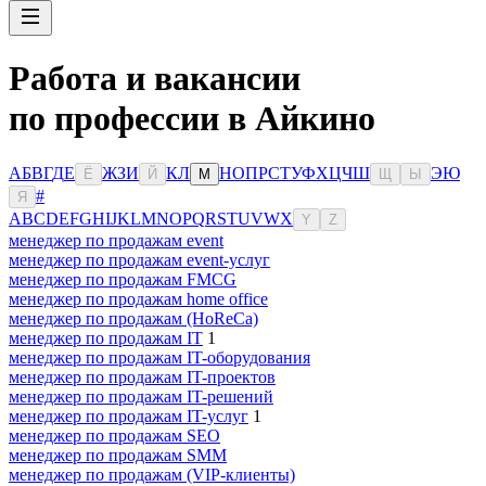
Работа и вакансии
по профессии в Айкино
А
Б
В
Г
Д
Е
Ж
З
И
К
Л
Н
О
П
Р
С
Т
У
Ф
Х
Ц
Ч
Ш
Э
Ю
Ё
Й
М
Щ
Ы
#
Я
A
B
C
D
E
F
G
H
I
J
K
L
M
N
O
P
Q
R
S
T
U
V
W
X
Y
Z
менеджер по продажам event
менеджер по продажам event-услуг
менеджер по продажам FMCG
менеджер по продажам home office
менеджер по продажам (HoReCa)
менеджер по продажам IT
1
менеджер по продажам IT-оборудования
менеджер по продажам IT-проектов
менеджер по продажам IT-решений
менеджер по продажам IT-услуг
1
менеджер по продажам SEO
менеджер по продажам SMM
менеджер по продажам (VIP-клиенты)