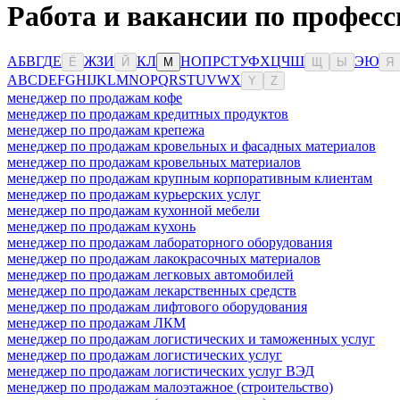
Работа и вакансии по профес
А
Б
В
Г
Д
Е
Ж
З
И
К
Л
Н
О
П
Р
С
Т
У
Ф
Х
Ц
Ч
Ш
Э
Ю
Ё
Й
М
Щ
Ы
Я
A
B
C
D
E
F
G
H
I
J
K
L
M
N
O
P
Q
R
S
T
U
V
W
X
Y
Z
менеджер по продажам кофе
менеджер по продажам кредитных продуктов
менеджер по продажам крепежа
менеджер по продажам кровельных и фасадных материалов
менеджер по продажам кровельных материалов
менеджер по продажам крупным корпоративным клиентам
менеджер по продажам курьерских услуг
менеджер по продажам кухонной мебели
менеджер по продажам кухонь
менеджер по продажам лабораторного оборудования
менеджер по продажам лакокрасочных материалов
менеджер по продажам легковых автомобилей
менеджер по продажам лекарственных средств
менеджер по продажам лифтового оборудования
менеджер по продажам ЛКМ
менеджер по продажам логистических и таможенных услуг
менеджер по продажам логистических услуг
менеджер по продажам логистических услуг ВЭД
менеджер по продажам малоэтажное (строительство)