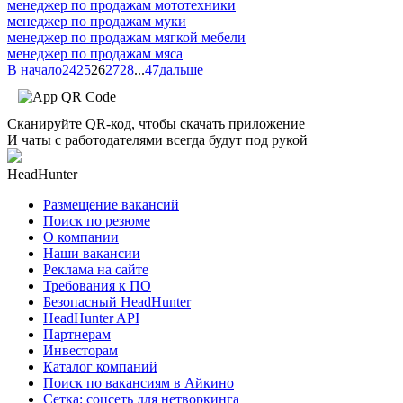
менеджер по продажам мототехники
менеджер по продажам муки
менеджер по продажам мягкой мебели
менеджер по продажам мяса
В начало
24
25
26
27
28
...
47
дальше
Сканируйте QR-код, чтобы скачать приложение
И чаты с работодателями всегда будут под рукой
HeadHunter
Размещение вакансий
Поиск по резюме
О компании
Наши вакансии
Реклама на сайте
Требования к ПО
Безопасный HeadHunter
HeadHunter API
Партнерам
Инвесторам
Каталог компаний
Поиск по вакансиям в Айкино
Сетка: соцсеть для нетворкинга