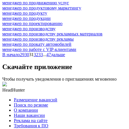
менеджер по продвижению услуг
менеджер по продуктовому маркетингу
менеджер по продукту
менеджер по продукции
менеджер по проектированию
менеджер по производству
менеджер по производству рекламных материалов
менеджер по производству рекламы
менеджер по прокату автомобилей
менеджер по работе с VIP-клиентами
В начало
29
30
31
32
33
...
47
дальше
Скачайте приложение
Чтобы получать уведомления о приглашениях мгновенно
HeadHunter
Размещение вакансий
Поиск по резюме
О компании
Наши вакансии
Реклама на сайте
Требования к ПО