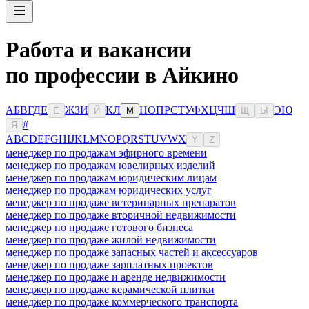
Работа и вакансии
по профессии в Айкино
А
Б
В
Г
Д
Е
Ж
З
И
К
Л
Н
О
П
Р
С
Т
У
Ф
Х
Ц
Ч
Ш
Э
Ю
Ё
Й
М
Щ
Ы
#
Я
A
B
C
D
E
F
G
H
I
J
K
L
M
N
O
P
Q
R
S
T
U
V
W
X
Y
Z
менеджер по продажам эфирного времени
менеджер по продажам ювелирных изделий
менеджер по продажам юридическим лицам
менеджер по продажам юридических услуг
менеджер по продаже ветеринарных препаратов
менеджер по продаже вторичной недвижимости
менеджер по продаже готового бизнеса
менеджер по продаже жилой недвижимости
менеджер по продаже запасных частей и аксессуаров
менеджер по продаже зарплатных проектов
менеджер по продаже и аренде недвижимости
менеджер по продаже керамической плитки
менеджер по продаже коммерческого транспорта