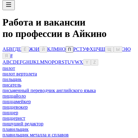
Работа и вакансии
по профессии в Айкино
А
Б
В
Г
Д
Е
Ж
З
И
К
Л
М
Н
О
Р
С
Т
У
Ф
Х
Ц
Ч
Ш
Э
Ю
Ё
Й
П
Щ
Ы
#
Я
A
B
C
D
E
F
G
H
I
J
K
L
M
N
O
P
Q
R
S
T
U
V
W
X
Y
Z
пилот
пилот вертолета
пильщик
писатель
письменный переводчик английского языка
пиццайоло
пиццамейкер
пиццевокер
пиццер
пиццерист
пишущий редактор
плавильщик
плавильщик металла и сплавов