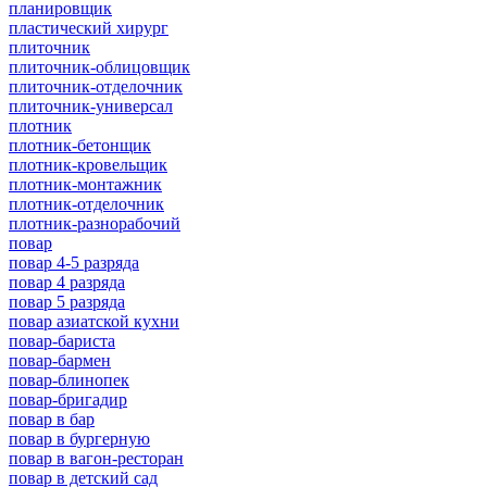
планировщик
пластический хирург
плиточник
плиточник-облицовщик
плиточник-отделочник
плиточник-универсал
плотник
плотник-бетонщик
плотник-кровельщик
плотник-монтажник
плотник-отделочник
плотник-разнорабочий
повар
повар 4-5 разряда
повар 4 разряда
повар 5 разряда
повар азиатской кухни
повар-бариста
повар-бармен
повар-блинопек
повар-бригадир
повар в бар
повар в бургерную
повар в вагон-ресторан
повар в детский сад