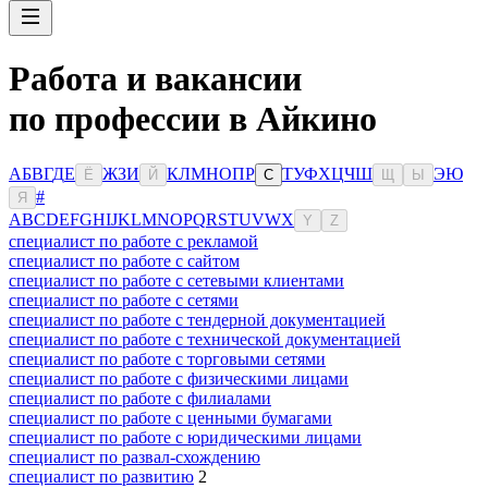
Работа и вакансии
по профессии в Айкино
А
Б
В
Г
Д
Е
Ж
З
И
К
Л
М
Н
О
П
Р
Т
У
Ф
Х
Ц
Ч
Ш
Э
Ю
Ё
Й
С
Щ
Ы
#
Я
A
B
C
D
E
F
G
H
I
J
K
L
M
N
O
P
Q
R
S
T
U
V
W
X
Y
Z
специалист по работе с рекламой
специалист по работе с сайтом
специалист по работе с сетевыми клиентами
специалист по работе с сетями
специалист по работе с тендерной документацией
специалист по работе с технической документацией
специалист по работе с торговыми сетями
специалист по работе с физическими лицами
специалист по работе с филиалами
специалист по работе с ценными бумагами
специалист по работе с юридическими лицами
специалист по развал-схождению
специалист по развитию
2