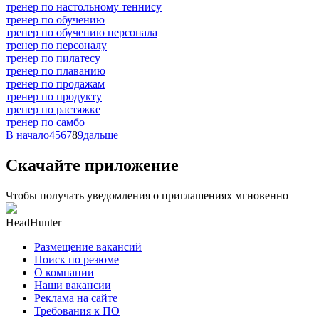
тренер по настольному теннису
тренер по обучению
тренер по обучению персонала
тренер по персоналу
тренер по пилатесу
тренер по плаванию
тренер по продажам
тренер по продукту
тренер по растяжке
тренер по самбо
В начало
4
5
6
7
8
9
дальше
Скачайте приложение
Чтобы получать уведомления о приглашениях мгновенно
HeadHunter
Размещение вакансий
Поиск по резюме
О компании
Наши вакансии
Реклама на сайте
Требования к ПО