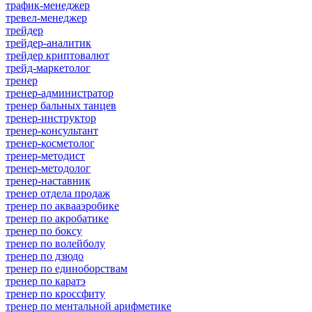
трафик-менеджер
тревел-менеджер
трейдер
трейдер-аналитик
трейдер криптовалют
трейд-маркетолог
тренер
тренер-администратор
тренер бальных танцев
тренер-инструктор
тренер-консультант
тренер-косметолог
тренер-методист
тренер-методолог
тренер-наставник
тренер отдела продаж
тренер по аквааэробике
тренер по акробатике
тренер по боксу
тренер по волейболу
тренер по дзюдо
тренер по единоборствам
тренер по каратэ
тренер по кроссфиту
тренер по ментальной арифметике