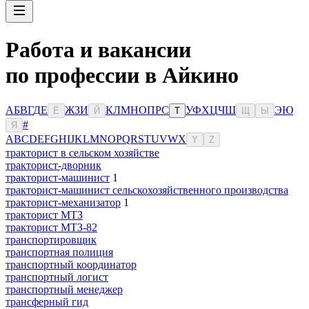
Работа и вакансии
по профессии в Айкино
А
Б
В
Г
Д
Е
Ж
З
И
К
Л
М
Н
О
П
Р
С
У
Ф
Х
Ц
Ч
Ш
Э
Ю
Ё
Й
Т
Щ
Ы
#
Я
A
B
C
D
E
F
G
H
I
J
K
L
M
N
O
P
Q
R
S
T
U
V
W
X
Y
Z
тракторист в сельском хозяйстве
тракторист-дворник
тракторист-машинист
1
тракторист-машинист сельскохозяйственного производства
тракторист-механизатор
1
тракторист МТЗ
тракторист МТЗ-82
транспортировщик
транспортная полиция
транспортный координатор
транспортный логист
транспортный менеджер
трансферный гид