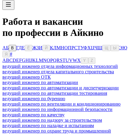
Работа и вакансии
по профессии в Айкино
А
Б
Г
Д
Е
Ж
З
И
К
Л
М
Н
О
П
Р
С
Т
У
Ф
Х
Ц
Ч
Ш
Э
Ю
В
Ё
Й
Щ
Ы
#
Я
A
B
C
D
E
F
G
H
I
J
K
L
M
N
O
P
Q
R
S
T
U
V
W
X
Y
Z
ведущий инженер отдела информационных технологий
ведущий инженер отдела капитального строительства
ведущий инженер ОТК
ведущий инженер по автоматизации
ведущий инженер по автоматизации и диспетчеризации
ведущий инженер по автоматизации тестирования
ведущий инженер по бурению
ведущий инженер по вентиляции и кондиционированию
ведущий инженер по информационной безопасности
ведущий инженер по качеству
ведущий инженер по надзору за строительством
ведущий инженер по наладке и испытаниям
ведущий инженер по охране труда и промышленной