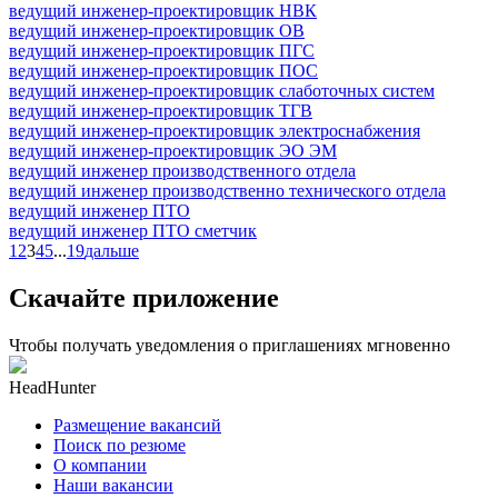
ведущий инженер-проектировщик НВК
ведущий инженер-проектировщик ОВ
ведущий инженер-проектировщик ПГС
ведущий инженер-проектировщик ПОС
ведущий инженер-проектировщик слаботочных систем
ведущий инженер-проектировщик ТГВ
ведущий инженер-проектировщик электроснабжения
ведущий инженер-проектировщик ЭО ЭМ
ведущий инженер производственного отдела
ведущий инженер производственно технического отдела
ведущий инженер ПТО
ведущий инженер ПТО сметчик
1
2
3
4
5
...
19
дальше
Скачайте приложение
Чтобы получать уведомления о приглашениях мгновенно
HeadHunter
Размещение вакансий
Поиск по резюме
О компании
Наши вакансии